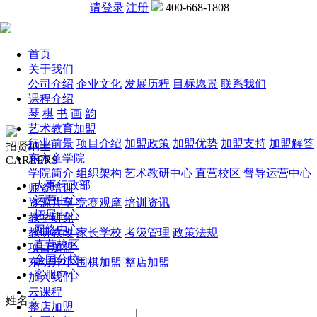
请登录
|
注册
400-668-1808
首页
关于我们
公司介绍
企业文化
发展历程
目标愿景
联系我们
课程介绍
琴
棋
书
画
韵
艺术教育加盟
行业前景
项目介绍
加盟政策
加盟优势
加盟支持
加盟解答
招贤纳士
东方童学院
CAREERS
学院简介
组织架构
艺术教研中心
直营校区
督导运营中心
人事行政部
师资培训
运营中心
资源共享
竞赛观摩
培训资讯
拓展中心
教学研究
网络中心
教研教改
家长学校
考级管理
政策法规
直营校区
项目加盟
全国分校
东幼升小
围棋加盟
整店加盟
客服中心
加入我们
云课程
姓名：
整店加盟