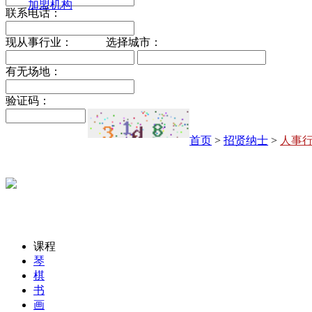
加盟机构
联系电话：
现从事行业：
选择城市：
有无场地：
验证码：
首页
>
招贤纳士
>
人事
课程
琴
棋
书
画