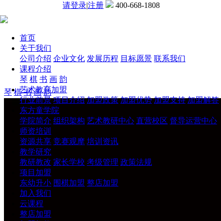
请登录
|
注册
400-668-1808
首页
关于我们
公司介绍
企业文化
发展历程
目标愿景
联系我们
课程介绍
琴
棋
书
画
韵
艺术教育加盟
琴
棋
书
画
韵
行业前景
项目介绍
加盟政策
加盟优势
加盟支持
加盟解答
东方童学院
学院简介
组织架构
艺术教研中心
直营校区
督导运营中心
师资培训
资源共享
竞赛观摩
培训资讯
教学研究
教研教改
家长学校
考级管理
政策法规
项目加盟
东幼升小
围棋加盟
整店加盟
加入我们
云课程
整店加盟