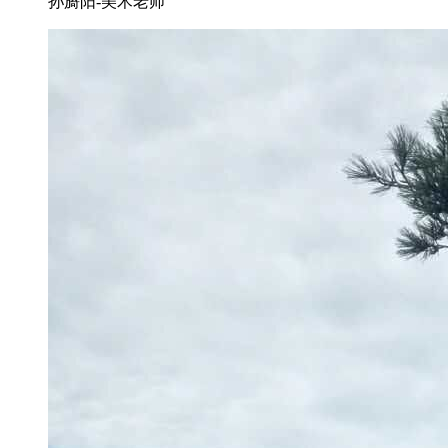
孙旖阳-美术老师