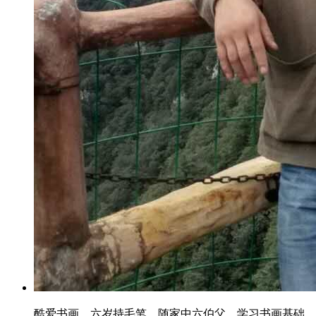
酷爱书画，六岁持毛笔，随家中六伯父，学习书画基础，舞