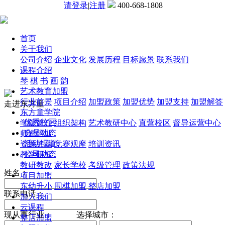
请登录
|
注册
400-668-1808
首页
关于我们
公司介绍
企业文化
发展历程
目标愿景
联系我们
课程介绍
琴
棋
书
画
韵
艺术教育加盟
行业前景
项目介绍
加盟政策
加盟优势
加盟支持
加盟解答
走进东方童
东方童学院
优秀校区
学院简介
组织架构
艺术教研中心
直营校区
督导运营中心
会员动态
师资培训
活动报道
资源共享
竞赛观摩
培训资讯
公司动态
教学研究
教研教改
家长学校
考级管理
政策法规
姓名：
项目加盟
东幼升小
围棋加盟
整店加盟
联系电话：
加入我们
云课程
现从事行业：
选择城市：
整店加盟